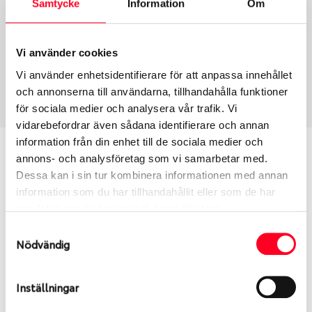
Samtycke
Information
Om
Group
Tum
Fälg PV/C LM
18
Wheel offset
Centre Bore
Vi använder cookies
40
57.1
Vi använder enhetsidentifierare för att anpassa innehållet
Centre Diameter
Art nummer
och annonserna till användarna, tillhandahålla funktioner
112
8781
för sociala medier och analysera vår trafik. Vi
vidarebefordrar även sådana identifierare och annan
information från din enhet till de sociala medier och
Passar denna fälg min bil?
annons- och analysföretag som vi samarbetar med.
Dessa kan i sin tur kombinera informationen med annan
Ange registreringsnummer för att se om den fälg
information som du har tillhandahållit eller som de har
du valt passar din bilmodell. Se till att kolla en extra
samlat in när du har använt deras tjänster.
gång så att däck och fälg har samma dimensioner.
Samtyckesval
Ibland kan fälgen ha bytts ut under årens lopp och
Nödvändig
inte vara samma dimension som bilen hade ut från
fabrik.
Inställningar