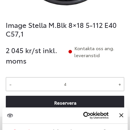
Image Stella M.Blk 8×18 5-112 E40
C57,1
Kontakta oss ang.
2 045
kr/st inkl.
leveranstid
moms
-
+
Reservera