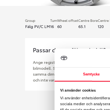
Group
Tum
Wheel offset
Centre Bore
Centre
Fälg PV/C LM
16
60
65.1
120
Passar denna fälg min bil?
Ange registreringsnummer för att se om d
bilmodell. Se till att kolla en extra gång 
samma dimensioner. Ibland kan fälgen ha
Samtycke
och inte vara samma dimension som bilen 
Vi använder cookies
Vi använder enhetsidentifierar
sociala medier och analysera 
till de sociala medier och a