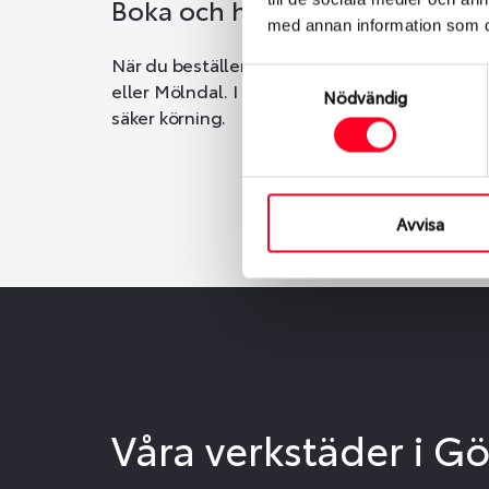
Boka och hämta hos Däckspec
med annan information som du 
När du beställer dina nya däck eller fälgar ho
Samtyckesval
eller Mölndal. I beställningen anger du datum o
Nödvändig
säker körning.
Avvisa
Våra verkstäder i G