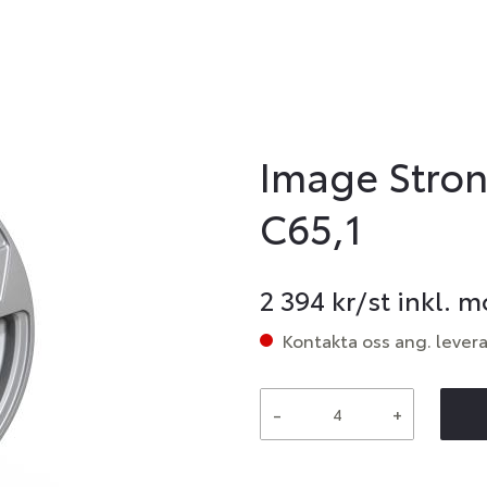
Image Stron
C65,1
2 394
kr/st inkl. 
Kontakta oss ang. lever
-
+