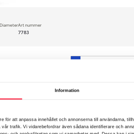
 Diameter
Art nummer
7783
S
en fälg du valt passar din
så att däck och fälg har
 bytts ut under årens lopp
Information
hade ut från fabrik.
e för att anpassa innehållet och annonserna till användarna, tillh
vår trafik. Vi vidarebefordrar även sådana identifierare och anna
nnons- och analysföretag som vi samarbetar med. Dessa kan i sin