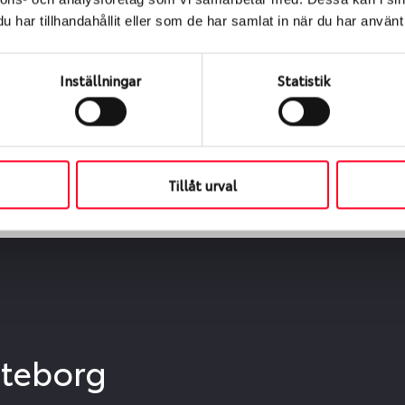
ialen
har tillhandahållit eller som de har samlat in när du har använt 
s oss levereras de direkt till någon av våra däckverkstäder 
ch tid för upphämtning eller service. När vi byter dina däck s
Inställningar
Statistik
Tillåt urval
öteborg