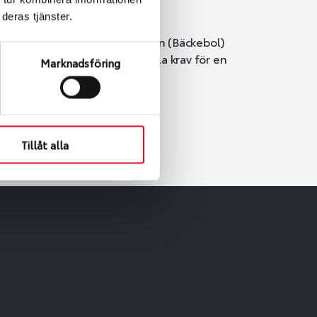
deras tjänster.
i Göteborg. Välj mellan Hisingen (Bäckebol)
er vi till att de uppfyller alla krav för en
Marknadsföring
Tillåt alla