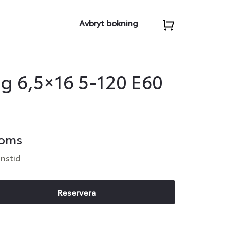
Avbryt bokning
g 6,5×16 5-120 E60
moms
anstid
Reservera