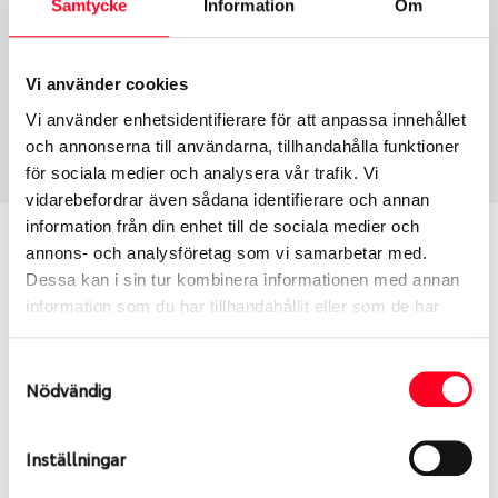
Samtycke
Information
Om
Group
Tum
Fälg PV/C LM
16
Wheel offset
Centre Bore
Vi använder cookies
62
84.1
Vi använder enhetsidentifierare för att anpassa innehållet
Centre Diameter
Art nummer
och annonserna till användarna, tillhandahålla funktioner
130
8339
för sociala medier och analysera vår trafik. Vi
vidarebefordrar även sådana identifierare och annan
information från din enhet till de sociala medier och
Passar denna fälg min bil?
annons- och analysföretag som vi samarbetar med.
Dessa kan i sin tur kombinera informationen med annan
Ange registreringsnummer för att se om den fälg
information som du har tillhandahållit eller som de har
du valt passar din bilmodell. Se till att kolla en extra
samlat in när du har använt deras tjänster.
gång så att däck och fälg har samma dimensioner.
Samtyckesval
Ibland kan fälgen ha bytts ut under årens lopp och
Nödvändig
inte vara samma dimension som bilen hade ut från
fabrik.
Inställningar