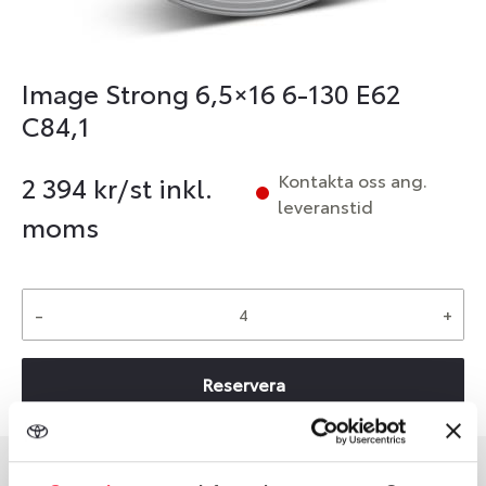
Image Strong 6,5×16 6-130 E62
C84,1
Kontakta oss ang.
2 394
kr/st inkl.
leveranstid
moms
-
+
Reservera