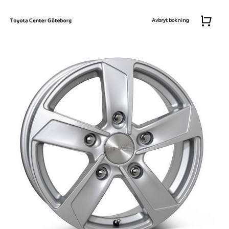
Avbryt bokning