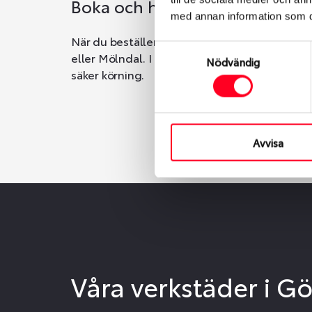
Boka och hämta hos Däckspec
med annan information som du 
När du beställer dina nya däck eller fälgar ho
Samtyckesval
eller Mölndal. I beställningen anger du datum o
Nödvändig
säker körning.
Avvisa
Våra verkstäder i G