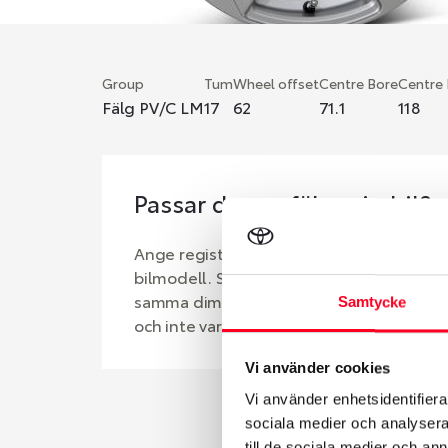
Group
Tum
Wheel offset
Centre Bore
Centre
Fälg PV/C LM
17
62
71.1
118
Passar denna fälg min bil?
Ange registreringsnummer för att se om d
bilmodell. Se till att kolla en extra gång 
samma dimensioner. Ibland kan fälgen ha
Samtycke
och inte vara samma dimension som bilen 
Vi använder cookies
Vi använder enhetsidentifierar
sociala medier och analysera 
till de sociala medier och a