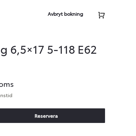
Avbryt bokning
g 6,5×17 5-118 E62
moms
anstid
Reservera