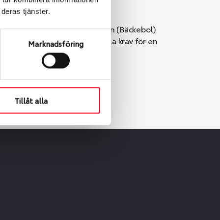
deras tjänster.
i Göteborg. Välj mellan Hisingen (Bäckebol)
er vi till att de uppfyller alla krav för en
Marknadsföring
Tillåt alla