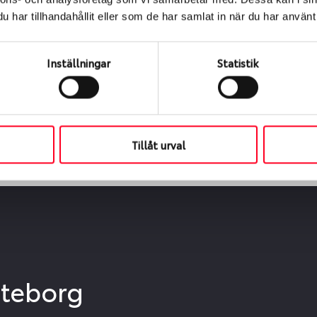
ialen
har tillhandahållit eller som de har samlat in när du har använt 
s oss levereras de direkt till någon av våra däckverkstäder 
ch tid för upphämtning eller service. När vi byter dina däck s
Inställningar
Statistik
Tillåt urval
öteborg