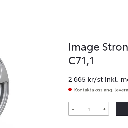
Image Stron
C71,1
2 665
kr/st inkl. 
Kontakta oss ang. lever
-
+