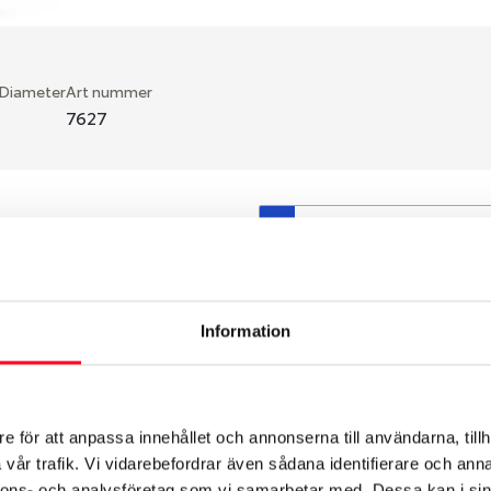
 Diameter
Art nummer
7627
S
en fälg du valt passar din
så att däck och fälg har
 bytts ut under årens lopp
Information
hade ut från fabrik.
e för att anpassa innehållet och annonserna till användarna, tillh
vår trafik. Vi vidarebefordrar även sådana identifierare och anna
nnons- och analysföretag som vi samarbetar med. Dessa kan i sin