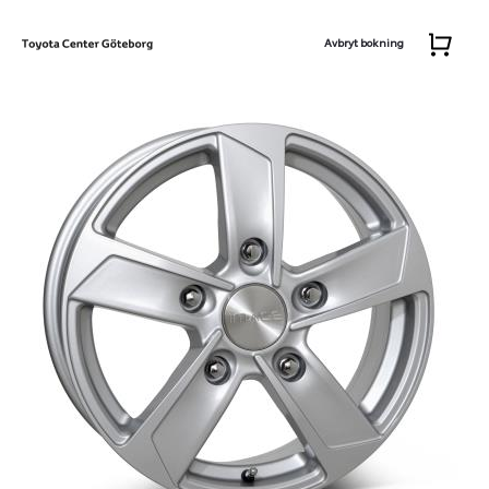
Avbryt bokning