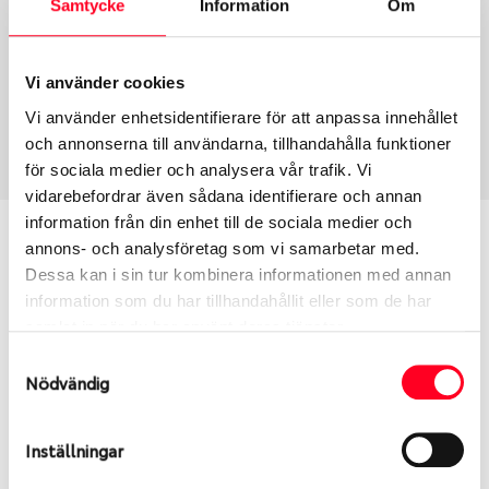
Samtycke
Information
Om
Group
Tum
Fälg PV/C LM
17
Wheel offset
Centre Bore
Vi använder cookies
60
65.1
Vi använder enhetsidentifierare för att anpassa innehållet
Centre Diameter
Art nummer
och annonserna till användarna, tillhandahålla funktioner
120
8944
för sociala medier och analysera vår trafik. Vi
vidarebefordrar även sådana identifierare och annan
information från din enhet till de sociala medier och
Passar denna fälg min bil?
annons- och analysföretag som vi samarbetar med.
Dessa kan i sin tur kombinera informationen med annan
Ange registreringsnummer för att se om den fälg
information som du har tillhandahållit eller som de har
du valt passar din bilmodell. Se till att kolla en extra
samlat in när du har använt deras tjänster.
gång så att däck och fälg har samma dimensioner.
Samtyckesval
Ibland kan fälgen ha bytts ut under årens lopp och
Nödvändig
inte vara samma dimension som bilen hade ut från
fabrik.
Inställningar