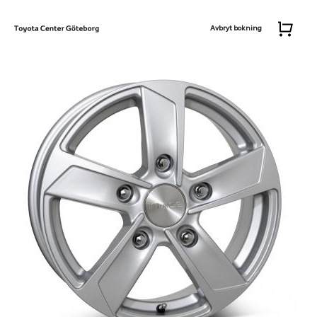
Avbryt bokning