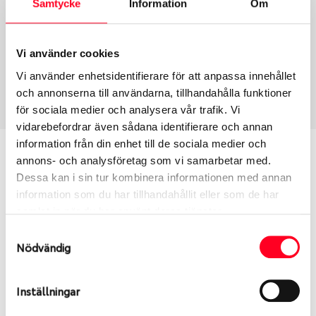
Samtycke
Information
Om
Group
Tum
Fälg PV/C LM
17
Wheel offset
Centre Bore
Vi använder cookies
62
78.1
Vi använder enhetsidentifierare för att anpassa innehållet
Centre Diameter
Art nummer
och annonserna till användarna, tillhandahålla funktioner
130
7701
för sociala medier och analysera vår trafik. Vi
vidarebefordrar även sådana identifierare och annan
information från din enhet till de sociala medier och
Passar denna fälg min bil?
annons- och analysföretag som vi samarbetar med.
Dessa kan i sin tur kombinera informationen med annan
Ange registreringsnummer för att se om den fälg
information som du har tillhandahållit eller som de har
du valt passar din bilmodell. Se till att kolla en extra
samlat in när du har använt deras tjänster.
gång så att däck och fälg har samma dimensioner.
Samtyckesval
Ibland kan fälgen ha bytts ut under årens lopp och
Nödvändig
inte vara samma dimension som bilen hade ut från
fabrik.
Inställningar