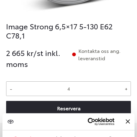
Image Strong 6,5×17 5-130 E62
C78,1
Kontakta oss ang.
2 665
kr/st inkl.
leveranstid
moms
-
+
Reservera