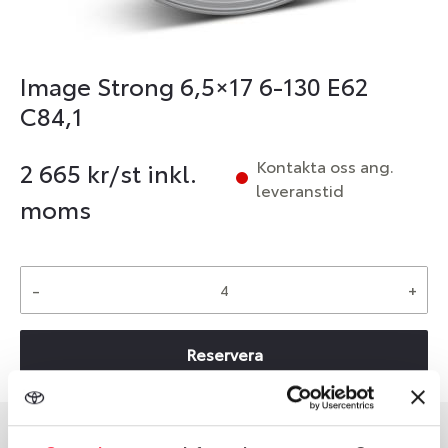
Image Strong 6,5×17 6-130 E62
C84,1
Kontakta oss ang.
2 665
kr/st inkl.
leveranstid
moms
-
+
Reservera