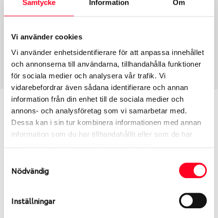
Samtycke
Information
Om
Group
Tum
Fälg PV/C LM
17
Wheel offset
Centre Bore
Vi använder cookies
62
84.1
Vi använder enhetsidentifierare för att anpassa innehållet
Centre Diameter
Art nummer
och annonserna till användarna, tillhandahålla funktioner
130
7685
för sociala medier och analysera vår trafik. Vi
vidarebefordrar även sådana identifierare och annan
information från din enhet till de sociala medier och
Passar denna fälg min bil?
annons- och analysföretag som vi samarbetar med.
Dessa kan i sin tur kombinera informationen med annan
Ange registreringsnummer för att se om den fälg
information som du har tillhandahållit eller som de har
du valt passar din bilmodell. Se till att kolla en extra
samlat in när du har använt deras tjänster.
gång så att däck och fälg har samma dimensioner.
Samtyckesval
Ibland kan fälgen ha bytts ut under årens lopp och
Nödvändig
inte vara samma dimension som bilen hade ut från
fabrik.
Inställningar