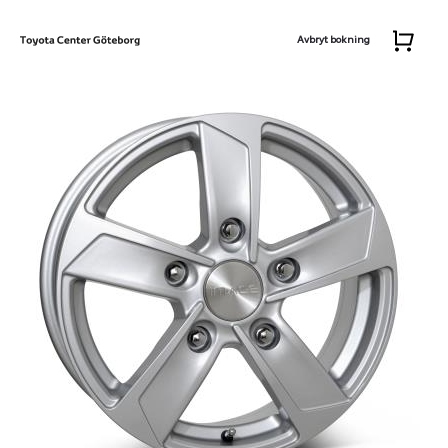
Avbryt bokning