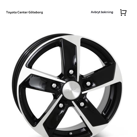
Avbryt bokning