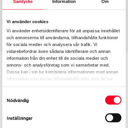
Samtycke
Information
Om
Group
Tum
Fälg PV/C LM
15
Wheel offset
Centre Bore
Vi använder cookies
60
65.1
Vi använder enhetsidentifierare för att anpassa innehållet
Centre Diameter
Art nummer
och annonserna till användarna, tillhandahålla funktioner
160
8573
för sociala medier och analysera vår trafik. Vi
vidarebefordrar även sådana identifierare och annan
information från din enhet till de sociala medier och
Passar denna fälg min bil?
annons- och analysföretag som vi samarbetar med.
Dessa kan i sin tur kombinera informationen med annan
Ange registreringsnummer för att se om den fälg
information som du har tillhandahållit eller som de har
du valt passar din bilmodell. Se till att kolla en extra
samlat in när du har använt deras tjänster.
gång så att däck och fälg har samma dimensioner.
Samtyckesval
Ibland kan fälgen ha bytts ut under årens lopp och
Nödvändig
inte vara samma dimension som bilen hade ut från
fabrik.
Inställningar