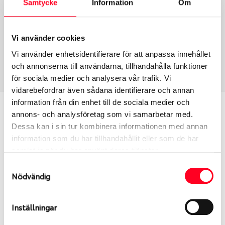
Samtycke
Information
Om
Group
Tum
Fälg PV/C LM
16
Wheel offset
Centre Bore
Vi använder cookies
60
65.1
Vi använder enhetsidentifierare för att anpassa innehållet
Centre Diameter
Art nummer
och annonserna till användarna, tillhandahålla funktioner
120
7614
för sociala medier och analysera vår trafik. Vi
vidarebefordrar även sådana identifierare och annan
information från din enhet till de sociala medier och
Passar denna fälg min bil?
annons- och analysföretag som vi samarbetar med.
Dessa kan i sin tur kombinera informationen med annan
Ange registreringsnummer för att se om den fälg
information som du har tillhandahållit eller som de har
du valt passar din bilmodell. Se till att kolla en extra
samlat in när du har använt deras tjänster.
gång så att däck och fälg har samma dimensioner.
Samtyckesval
Ibland kan fälgen ha bytts ut under årens lopp och
Nödvändig
inte vara samma dimension som bilen hade ut från
fabrik.
Inställningar