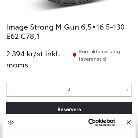
Image Strong M.Gun 6,5×16 5-130
E62 C78,1
Kontakta oss ang.
2 394
kr/st inkl.
leveranstid
moms
-
+
Reservera