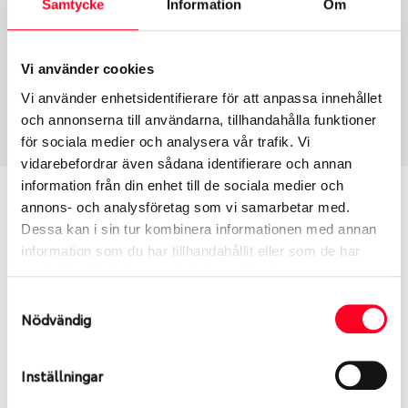
Samtycke
Information
Om
Group
Tum
Fälg PV/C LM
16
Wheel offset
Centre Bore
Vi använder cookies
62
78.1
Vi använder enhetsidentifierare för att anpassa innehållet
Centre Diameter
Art nummer
och annonserna till användarna, tillhandahålla funktioner
130
8551
för sociala medier och analysera vår trafik. Vi
vidarebefordrar även sådana identifierare och annan
information från din enhet till de sociala medier och
Passar denna fälg min bil?
annons- och analysföretag som vi samarbetar med.
Dessa kan i sin tur kombinera informationen med annan
Ange registreringsnummer för att se om den fälg
information som du har tillhandahållit eller som de har
du valt passar din bilmodell. Se till att kolla en extra
samlat in när du har använt deras tjänster.
gång så att däck och fälg har samma dimensioner.
Samtyckesval
Ibland kan fälgen ha bytts ut under årens lopp och
Nödvändig
inte vara samma dimension som bilen hade ut från
fabrik.
Inställningar