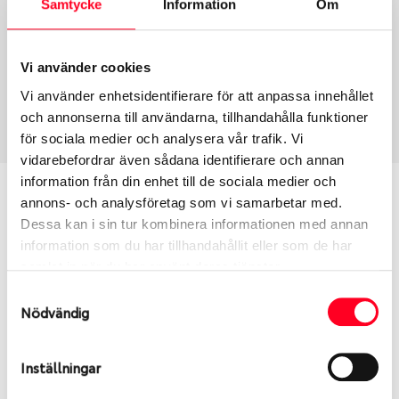
Samtycke
Information
Om
Group
Tum
Fälg PV/C LM
16
Wheel offset
Centre Bore
Vi använder cookies
50
74.6
Vi använder enhetsidentifierare för att anpassa innehållet
Centre Diameter
Art nummer
och annonserna till användarna, tillhandahålla funktioner
120
13976
för sociala medier och analysera vår trafik. Vi
vidarebefordrar även sådana identifierare och annan
information från din enhet till de sociala medier och
Passar denna fälg min bil?
annons- och analysföretag som vi samarbetar med.
Dessa kan i sin tur kombinera informationen med annan
Ange registreringsnummer för att se om den fälg
information som du har tillhandahållit eller som de har
du valt passar din bilmodell. Se till att kolla en extra
samlat in när du har använt deras tjänster.
gång så att däck och fälg har samma dimensioner.
Samtyckesval
Ibland kan fälgen ha bytts ut under årens lopp och
Nödvändig
inte vara samma dimension som bilen hade ut från
fabrik.
Inställningar