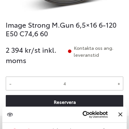
Image Strong M.Gun 6,5×16 6-120
E50 C74,6 60
Kontakta oss ang.
2 394
kr/st inkl.
leveranstid
moms
-
+
Reservera