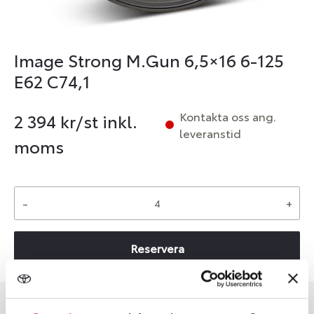
Image Strong M.Gun 6,5×16 6-125
E62 C74,1
Kontakta oss ang.
2 394
kr/st inkl.
leveranstid
moms
-
+
Reservera