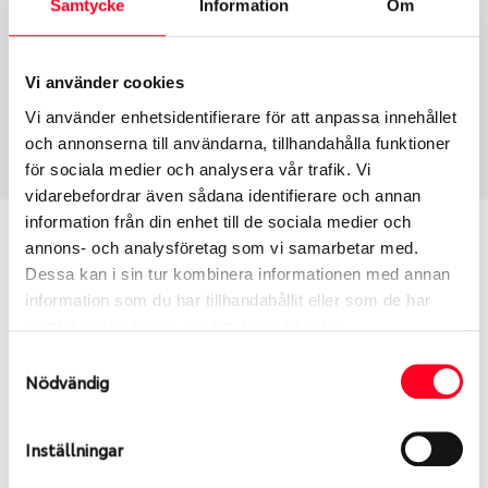
Samtycke
Information
Om
Group
Tum
Fälg PV/C LM
16
Wheel offset
Centre Bore
Vi använder cookies
62
74.1
Vi använder enhetsidentifierare för att anpassa innehållet
Centre Diameter
Art nummer
och annonserna till användarna, tillhandahålla funktioner
125
8567
för sociala medier och analysera vår trafik. Vi
vidarebefordrar även sådana identifierare och annan
information från din enhet till de sociala medier och
Passar denna fälg min bil?
annons- och analysföretag som vi samarbetar med.
Dessa kan i sin tur kombinera informationen med annan
Ange registreringsnummer för att se om den fälg
information som du har tillhandahållit eller som de har
du valt passar din bilmodell. Se till att kolla en extra
samlat in när du har använt deras tjänster.
gång så att däck och fälg har samma dimensioner.
Samtyckesval
Ibland kan fälgen ha bytts ut under årens lopp och
Nödvändig
inte vara samma dimension som bilen hade ut från
fabrik.
Inställningar