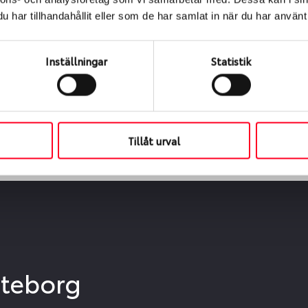
ialen
har tillhandahållit eller som de har samlat in när du har använt 
s oss levereras de direkt till någon av våra däckverkstäder 
ch tid för upphämtning eller service. När vi byter dina däck s
Inställningar
Statistik
Tillåt urval
öteborg