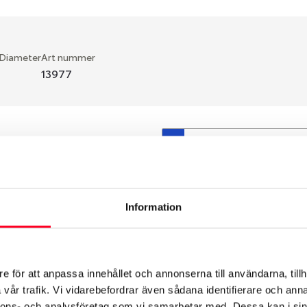
 Diameter
Art nummer
13977
S
en fälg du valt passar din
så att däck och fälg har
 bytts ut under årens lopp
Information
hade ut från fabrik.
e för att anpassa innehållet och annonserna till användarna, tillh
vår trafik. Vi vidarebefordrar även sådana identifierare och anna
nnons- och analysföretag som vi samarbetar med. Dessa kan i sin