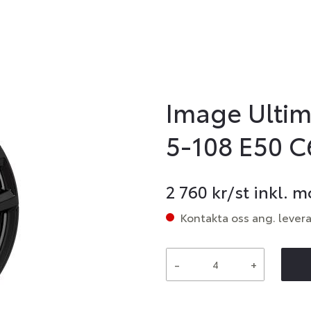
Image Ultim
5-108 E50 C
2 760
kr/st inkl. 
Kontakta oss ang. lever
-
+