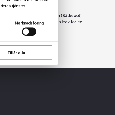
deras tjänster.
i Göteborg. Välj mellan Hisingen (Bäckebol)
er vi till att de uppfyller alla krav för en
Marknadsföring
Tillåt alla