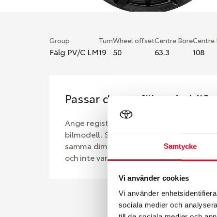
Group
Tum
Wheel offset
Centre Bore
Centre
Fälg PV/C LM
19
50
63.3
108
Passar denna fälg min bil?
Ange registreringsnummer för att se om d
bilmodell. Se till att kolla en extra gång 
samma dimensioner. Ibland kan fälgen ha
Samtycke
och inte vara samma dimension som bilen 
Vi använder cookies
Vi använder enhetsidentifierar
sociala medier och analysera 
till de sociala medier och a