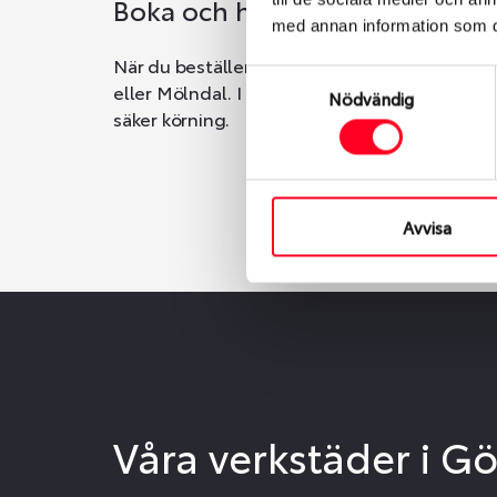
Boka och hämta hos Däckspec
med annan information som du 
När du beställer dina nya däck eller fälgar ho
Samtyckesval
eller Mölndal. I beställningen anger du datum o
Nödvändig
säker körning.
Avvisa
Våra verkstäder i G