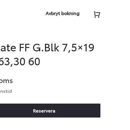
Avbryt bokning
ate FF G.Blk 7,5×19
63,30 60
moms
anstid
Reservera