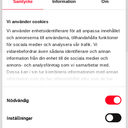
Samtycke
Information
Om
Group
Tum
Fälg PV/C LM
19
Wheel offset
Centre Bore
Vi använder cookies
26
66.46
Vi använder enhetsidentifierare för att anpassa innehållet
Centre Diameter
Art nummer
och annonserna till användarna, tillhandahålla funktioner
112
13968
för sociala medier och analysera vår trafik. Vi
vidarebefordrar även sådana identifierare och annan
information från din enhet till de sociala medier och
Passar denna fälg min bil?
annons- och analysföretag som vi samarbetar med.
Dessa kan i sin tur kombinera informationen med annan
Ange registreringsnummer för att se om den fälg
information som du har tillhandahållit eller som de har
du valt passar din bilmodell. Se till att kolla en extra
samlat in när du har använt deras tjänster.
gång så att däck och fälg har samma dimensioner.
Samtyckesval
Ibland kan fälgen ha bytts ut under årens lopp och
Nödvändig
inte vara samma dimension som bilen hade ut från
fabrik.
Inställningar