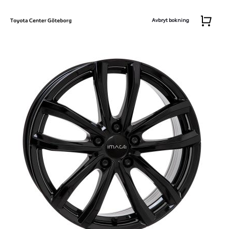
Avbryt bokning