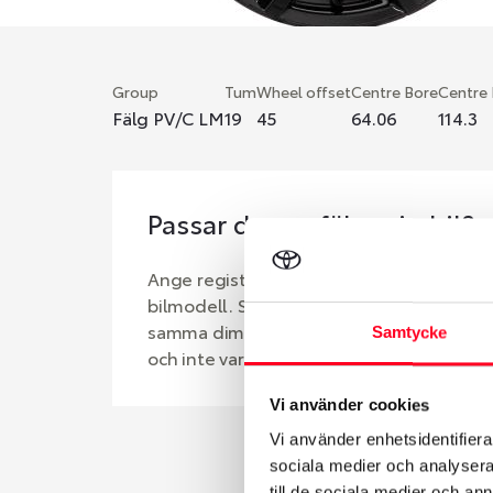
Group
Tum
Wheel offset
Centre Bore
Centre
Fälg PV/C LM
19
45
64.06
114.3
Passar denna fälg min bil?
Ange registreringsnummer för att se om d
bilmodell. Se till att kolla en extra gång 
samma dimensioner. Ibland kan fälgen ha
Samtycke
och inte vara samma dimension som bilen 
Vi använder cookies
Vi använder enhetsidentifierar
sociala medier och analysera 
till de sociala medier och a