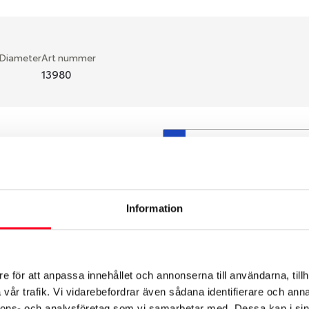
 Diameter
Art nummer
13980
S
en fälg du valt passar din
så att däck och fälg har
 bytts ut under årens lopp
Information
hade ut från fabrik.
e för att anpassa innehållet och annonserna till användarna, tillh
vår trafik. Vi vidarebefordrar även sådana identifierare och anna
nnons- och analysföretag som vi samarbetar med. Dessa kan i sin