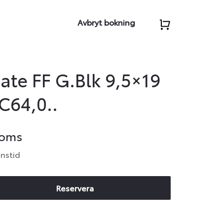
Avbryt bokning
ate FF G.Blk 9,5×19
C64,0..
moms
anstid
Reservera