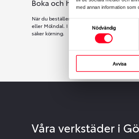
Boka och hämta hos Däckspec
med annan information som du 
När du beställer dina nya däck eller fälgar ho
Samtyckesval
eller Mölndal. I beställningen anger du datum o
Nödvändig
säker körning.
Avvisa
Våra verkstäder i G