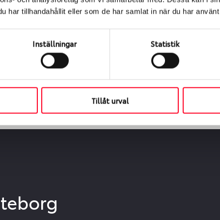
ialen
har tillhandahållit eller som de har samlat in när du har använt 
s oss levereras de direkt till någon av våra däckverkstäder 
ch tid för upphämtning eller service. När vi byter dina däck s
Inställningar
Statistik
Tillåt urval
öteborg