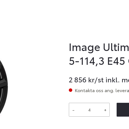
Image Ultim
5-114,3 E45 
2 856
kr/st inkl. 
Kontakta oss ang. lever
-
+