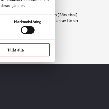
deras tjänster.
i Göteborg. Välj mellan Hisingen (Bäckebol)
er vi till att de uppfyller alla krav för en
Marknadsföring
Tillåt alla