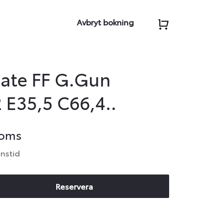
Avbryt bokning
ate FF G.Gun
 E35,5 C66,4..
moms
anstid
Reservera