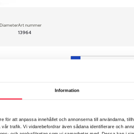
 Diameter
Art nummer
13964
S
en fälg du valt passar din
så att däck och fälg har
 bytts ut under årens lopp
Information
hade ut från fabrik.
e för att anpassa innehållet och annonserna till användarna, tillh
vår trafik. Vi vidarebefordrar även sådana identifierare och anna
nnons- och analysföretag som vi samarbetar med. Dessa kan i sin