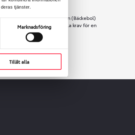
deras tjänster.
i Göteborg. Välj mellan Hisingen (Bäckebol)
er vi till att de uppfyller alla krav för en
Marknadsföring
Tillåt alla