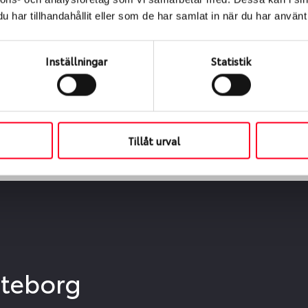
ialen
har tillhandahållit eller som de har samlat in när du har använt 
s oss levereras de direkt till någon av våra däckverkstäder 
ch tid för upphämtning eller service. När vi byter dina däck s
Inställningar
Statistik
Tillåt urval
öteborg