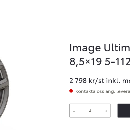
Image Ultim
8,5×19 5-112
2 798
kr/st inkl. 
Kontakta oss ang. lever
-
+