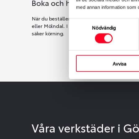
Boka och hämta hos Däckspec
med annan information som du 
När du beställer dina nya däck eller fälgar ho
Samtyckesval
eller Mölndal. I beställningen anger du datum o
Nödvändig
säker körning.
Avvisa
Våra verkstäder i G