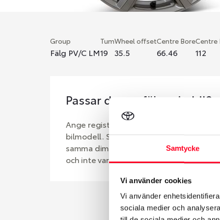
Group
Tum
Wheel offset
Centre Bore
Centre
Fälg PV/C LM
19
35.5
66.46
112
Passar denna fälg min bil?
Ange registreringsnummer för att se om d
bilmodell. Se till att kolla en extra gång 
samma dimensioner. Ibland kan fälgen ha
Samtycke
och inte vara samma dimension som bilen 
Vi använder cookies
Vi använder enhetsidentifierar
sociala medier och analysera 
till de sociala medier och a