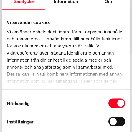
Samtycke
Information
Om
Group
Tum
Fälg PV/C LM
19
Wheel offset
Centre Bore
Vi använder cookies
42
57.06
Vi använder enhetsidentifierare för att anpassa innehållet
Centre Diameter
Art nummer
och annonserna till användarna, tillhandahålla funktioner
112
13971
för sociala medier och analysera vår trafik. Vi
vidarebefordrar även sådana identifierare och annan
information från din enhet till de sociala medier och
Passar denna fälg min bil?
annons- och analysföretag som vi samarbetar med.
Dessa kan i sin tur kombinera informationen med annan
Ange registreringsnummer för att se om den fälg
information som du har tillhandahållit eller som de har
du valt passar din bilmodell. Se till att kolla en extra
samlat in när du har använt deras tjänster.
gång så att däck och fälg har samma dimensioner.
Samtyckesval
Ibland kan fälgen ha bytts ut under årens lopp och
Nödvändig
inte vara samma dimension som bilen hade ut från
fabrik.
Inställningar