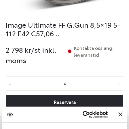
Image Ultimate FF G.Gun 8,5×19 5-
112 E42 C57,06 ..
Kontakta oss ang.
2 798
kr/st inkl.
leveranstid
moms
-
+
Reservera