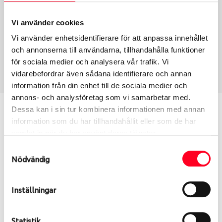
Typ
Section width
Vi använder cookies
Toyota Original – Däck &
235
Vi använder enhetsidentifierare för att anpassa innehållet
Fälg
och annonserna till användarna, tillhandahålla funktioner
Aspect ratio
Art nummer
för sociala medier och analysera vår trafik. Vi
50
9602
vidarebefordrar även sådana identifierare och annan
information från din enhet till de sociala medier och
annons- och analysföretag som vi samarbetar med.
Vill du veta mer om Toyota
Dessa kan i sin tur kombinera informationen med annan
information som du har tillhandahållit eller som de har
original?
samlat in när du har använt deras tjänster.
Samtyckesval
Uppdatera text här (Wheel detail page extra info
Nödvändig
under Site/Page settings)
Inställningar
S
Sök
Statistik