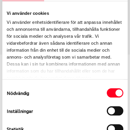
Typ
Section width
Vi använder cookies
Toyota Original – Däck &
215
Vi använder enhetsidentifierare för att anpassa innehållet
Fälg
och annonserna till användarna, tillhandahålla funktioner
Aspect ratio
Art nummer
för sociala medier och analysera vår trafik. Vi
60
9614
vidarebefordrar även sådana identifierare och annan
information från din enhet till de sociala medier och
annons- och analysföretag som vi samarbetar med.
Vill du veta mer om Toyota
Dessa kan i sin tur kombinera informationen med annan
information som du har tillhandahållit eller som de har
original?
samlat in när du har använt deras tjänster.
Samtyckesval
Uppdatera text här (Wheel detail page extra info
Nödvändig
under Site/Page settings)
Inställningar
S
Sök
Statistik