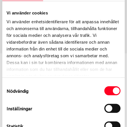
Typ
Section width
Vi använder cookies
Toyota Original – Däck &
235
Vi använder enhetsidentifierare för att anpassa innehållet
Fälg
och annonserna till användarna, tillhandahålla funktioner
Aspect ratio
Art nummer
för sociala medier och analysera vår trafik. Vi
45
9687
vidarebefordrar även sådana identifierare och annan
information från din enhet till de sociala medier och
annons- och analysföretag som vi samarbetar med.
Vill du veta mer om Toyota
Dessa kan i sin tur kombinera informationen med annan
information som du har tillhandahållit eller som de har
original?
samlat in när du har använt deras tjänster.
Samtyckesval
Uppdatera text här (Wheel detail page extra info
Nödvändig
under Site/Page settings)
Inställningar
S
Sök
Statistik