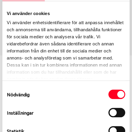
Typ
Section width
Vi använder cookies
Toyota Original – Däck &
215
Vi använder enhetsidentifierare för att anpassa innehållet
Fälg
och annonserna till användarna, tillhandahålla funktioner
Aspect ratio
Art nummer
för sociala medier och analysera vår trafik. Vi
55
9613
vidarebefordrar även sådana identifierare och annan
information från din enhet till de sociala medier och
annons- och analysföretag som vi samarbetar med.
Vill du veta mer om Toyota
Dessa kan i sin tur kombinera informationen med annan
information som du har tillhandahållit eller som de har
original?
samlat in när du har använt deras tjänster.
Samtyckesval
Uppdatera text här (Wheel detail page extra info
Nödvändig
under Site/Page settings)
Inställningar
S
Sök
Statistik